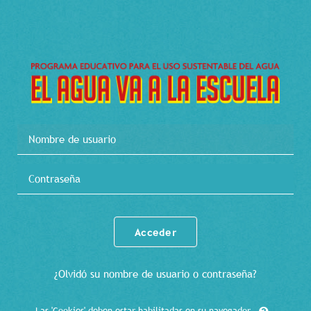
Salta al contenido principal
Nombre de usuario
Contraseña
Acceder
¿Olvidó su nombre de usuario o contraseña?
Las 'Cookies' deben estar habilitadas en su navegador